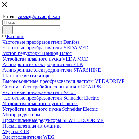
E-mail:
zakaz@privodplus.ru
Каталог
Частотные преобразователи Danfoss
Частотные преобразователи VEDA VFD
Мотор-редукторы Привод Плюс
Устройства плавного пуска VEDA MCD
Асинхронные электродвигатели ELK
Асинхронные электродвигатели STARSHINE
Шахтные вентиляторы
Высоковольтные преобразователи частоты VEDADRIVE
Системы бесперебойного питания VEDAUPS
Частотные преобразователи Vacon
Частотные преобразователи Schneider Electric
Устройства плавного пуска Danfoss
Устройства плавного пуска Schneider Electric
Мотор редукторы
Промышленные редукторы SEW-EURODRIVE
Промышленная автоматика
Муфты KTR
Электродвигатели WEG