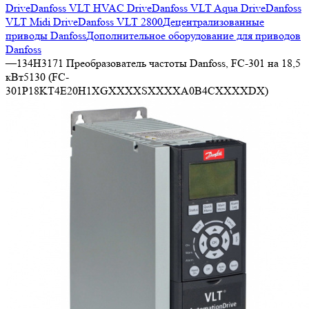
Drive
Danfoss VLT HVAC Drive
Danfoss VLT Aqua Drive
Danfoss
VLT Midi Drive
Danfoss VLT 2800
Децентрализованные
приводы Danfoss
Дополнительное оборудование для приводов
Danfoss
—
134H3171 Преобразователь частоты Danfoss, FC-301 на 18,5
кВт5130 (FC-
301P18KT4E20H1XGXXXXSXXXXA0B4CXXXXDX)