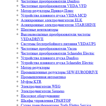
Частотные преобразователи Danfoss
Частотные преобразователи VEDA VFD
Мотор-редукторы Привод Плюс
Устройства плавного пуска VEDA MCD
Асинхронные электродвигатели ELK
Асинхронные электродвигатели STARSHINE
Шахтные вентиляторы
Высоковольтные преобразователи частоты
VEDADRIVE
Системы бесперебойного питания VEDAUPS
Частотные преобразователи Vacon
Частотные преобразователи Schneider Electric
Устройства плавного пуска Danfoss
Устройства плавного пуска Schneider Electric
Мотор редукторы
Промышленные редукторы SEW-EURODRIVE
Промышленная автоматика
Муфты KTR
Электродвигатели WEG
Электродвигатели Siemens
Насосное оборудование
Шкафы управления ГРАНТОР
Сухие трансформаторы Trafo Elettro Service