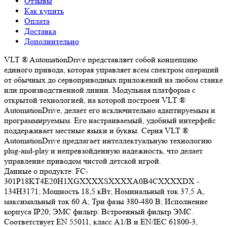
Отзывы
Как купить
Оплата
Доставка
Дополнительно
VLT ® AutomationDrive представляет собой концепцию
единого привода, которая управляет всем спектром операций
от обычных до сервоприводных приложений на любом станке
или производственной линии. Модульная платформа с
открытой технологией, на которой построен VLT ®
AutomationDrive, делает его исключительно адаптируемым и
программируемым. Его настраиваемый, удобный интерфейс
поддерживает местные языки и буквы. Серия VLT ®
AutomationDrive предлагает интеллектуальную технологию
plug-and-play и непревзойденную надежность, что делает
управление приводом чистой детской игрой.
Данные о продукте: FC-
301P18KT4E20H1XGXXXXSXXXXA0B4CXXXXDX -
134H3171; Мощность 18,5 кВт; Номинальный ток 37,5 А,
максимальный ток 60 А; Три фазы 380-480 В; Исполнение
корпуса IP20; ЭМС фильтр: Встроенный фильтр ЭМС.
Соответствует EN 55011, класс A1/B и EN/IEC 61800-3,