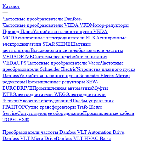
Каталог
—
Частотные преобразователи Danfoss
Частотные преобразователи VEDA VFD
Мотор-редукторы
Привод Плюс
Устройства плавного пуска VEDA
MCD
Асинхронные электродвигатели ELK
Асинхронные
электродвигатели STARSHINE
Шахтные
вентиляторы
Высоковольтные преобразователи частоты
VEDADRIVE
Системы бесперебойного питания
VEDAUPS
Частотные преобразователи Vacon
Частотные
преобразователи Schneider Electric
Устройства плавного пуска
Danfoss
Устройства плавного пуска Schneider Electric
Мотор
редукторы
Промышленные редукторы SEW-
EURODRIVE
Промышленная автоматика
Муфты
KTR
Электродвигатели WEG
Электродвигатели
Siemens
Насосное оборудование
Шкафы управления
ГРАНТОР
Сухие трансформаторы Trafo Elettro
Service
Сопутствующее оборудование
Промышленные кабели
TOPFLEX®
—
Преобразователи частоты Danfoss VLT Automation Drive
Danfoss VLT Micro Drive
Danfoss VLT HVAC Basic