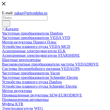
E-mail:
zakaz@privodplus.ru
Каталог
Частотные преобразователи Danfoss
Частотные преобразователи VEDA VFD
Мотор-редукторы Привод Плюс
Устройства плавного пуска VEDA MCD
Асинхронные электродвигатели ELK
Асинхронные электродвигатели STARSHINE
Шахтные вентиляторы
Высоковольтные преобразователи частоты VEDADRIVE
Системы бесперебойного питания VEDAUPS
Частотные преобразователи Vacon
Частотные преобразователи Schneider Electric
Устройства плавного пуска Danfoss
Устройства плавного пуска Schneider Electric
Мотор редукторы
Промышленные редукторы SEW-EURODRIVE
Промышленная автоматика
Муфты KTR
Электродвигатели WEG