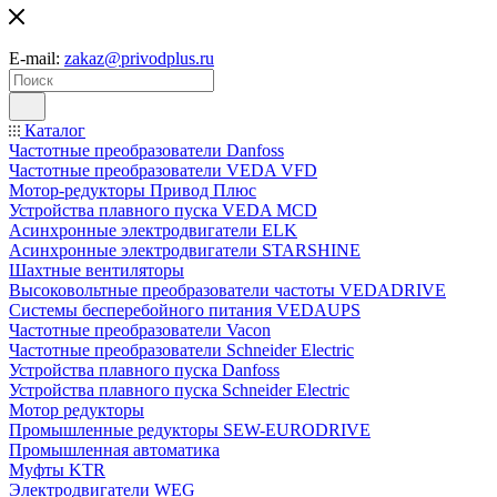
E-mail:
zakaz@privodplus.ru
Каталог
Частотные преобразователи Danfoss
Частотные преобразователи VEDA VFD
Мотор-редукторы Привод Плюс
Устройства плавного пуска VEDA MCD
Асинхронные электродвигатели ELK
Асинхронные электродвигатели STARSHINE
Шахтные вентиляторы
Высоковольтные преобразователи частоты VEDADRIVE
Системы бесперебойного питания VEDAUPS
Частотные преобразователи Vacon
Частотные преобразователи Schneider Electric
Устройства плавного пуска Danfoss
Устройства плавного пуска Schneider Electric
Мотор редукторы
Промышленные редукторы SEW-EURODRIVE
Промышленная автоматика
Муфты KTR
Электродвигатели WEG