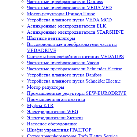
Частотные преобразователи Danfoss
Частотные преобразователи VEDA VFD
Мотор-редукторы Привод Плюс
Устройства плавного пуска VEDA MCD
Асинхронные электродвигатели ELK
Асинхронные электродвигатели STARSHINE
Шахтные вентиляторы
Высоковольтные преобразователи частоты
VEDADRIVE
Системы бесперебойного питания VEDAUPS
Частотные преобразователи Vacon
Частотные преобразователи Schneider Electric
Устройства плавного пуска Danfoss
Устройства плавного пуска Schneider Electric
Мотор редукторы
Промышленные редукторы SEW-EURODRIVE
Промышленная автоматика
Муфты KTR
Электродвигатели WEG
Электродвигатели Siemens
Насосное оборудование
Шкафы управления ГРАНТОР
Сухие трансформаторы Trafo Elettro Service