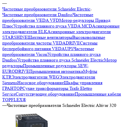
—
Частотные преобразователи Schneider Electric
Частотные преобразователи Danfoss
Частотные
преобразователи VEDA VFD
Мотор-редукторы Привод
Плюс
Устройства плавного пуска VEDA MCD
Асинхронные
электродвигатели ELK
Асинхронные электродвигатели
STARSHINE
Шахтные вентиляторы
Высоковольтные
преобразователи частоты VEDADRIVE
Системы
бесперебойного питания VEDAUPS
Частотные
преобразователи Vacon
Устройства плавного пуска
Danfoss
Устройства плавного пуска Schneider Electric
Мотор
редукторы
Промышленные редукторы SEW-
EURODRIVE
Промышленная автоматика
Муфты
KTR
Электродвигатели WEG
Электродвигатели
Siemens
Насосное оборудование
Шкафы управления
ГРАНТОР
Сухие трансформаторы Trafo Elettro
Service
Сопутствующее оборудование
Промышленные кабели
TOPFLEX®
—
Частотные преобразователи Schneider Electric Altivar 320