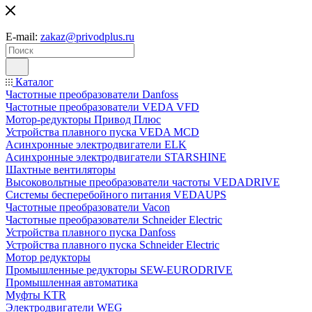
E-mail:
zakaz@privodplus.ru
Каталог
Частотные преобразователи Danfoss
Частотные преобразователи VEDA VFD
Мотор-редукторы Привод Плюс
Устройства плавного пуска VEDA MCD
Асинхронные электродвигатели ELK
Асинхронные электродвигатели STARSHINE
Шахтные вентиляторы
Высоковольтные преобразователи частоты VEDADRIVE
Системы бесперебойного питания VEDAUPS
Частотные преобразователи Vacon
Частотные преобразователи Schneider Electric
Устройства плавного пуска Danfoss
Устройства плавного пуска Schneider Electric
Мотор редукторы
Промышленные редукторы SEW-EURODRIVE
Промышленная автоматика
Муфты KTR
Электродвигатели WEG