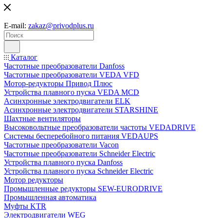
E-mail:
zakaz@privodplus.ru
Каталог
Частотные преобразователи Danfoss
Частотные преобразователи VEDA VFD
Мотор-редукторы Привод Плюс
Устройства плавного пуска VEDA MCD
Асинхронные электродвигатели ELK
Асинхронные электродвигатели STARSHINE
Шахтные вентиляторы
Высоковольтные преобразователи частоты VEDADRIVE
Системы бесперебойного питания VEDAUPS
Частотные преобразователи Vacon
Частотные преобразователи Schneider Electric
Устройства плавного пуска Danfoss
Устройства плавного пуска Schneider Electric
Мотор редукторы
Промышленные редукторы SEW-EURODRIVE
Промышленная автоматика
Муфты KTR
Электродвигатели WEG