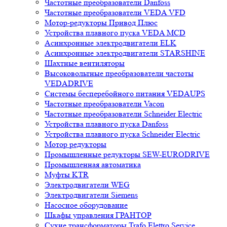
Частотные преобразователи Danfoss
Частотные преобразователи VEDA VFD
Мотор-редукторы Привод Плюс
Устройства плавного пуска VEDA MCD
Асинхронные электродвигатели ELK
Асинхронные электродвигатели STARSHINE
Шахтные вентиляторы
Высоковольтные преобразователи частоты
VEDADRIVE
Системы бесперебойного питания VEDAUPS
Частотные преобразователи Vacon
Частотные преобразователи Schneider Electric
Устройства плавного пуска Danfoss
Устройства плавного пуска Schneider Electric
Мотор редукторы
Промышленные редукторы SEW-EURODRIVE
Промышленная автоматика
Муфты KTR
Электродвигатели WEG
Электродвигатели Siemens
Насосное оборудование
Шкафы управления ГРАНТОР
Сухие трансформаторы Trafo Elettro Service