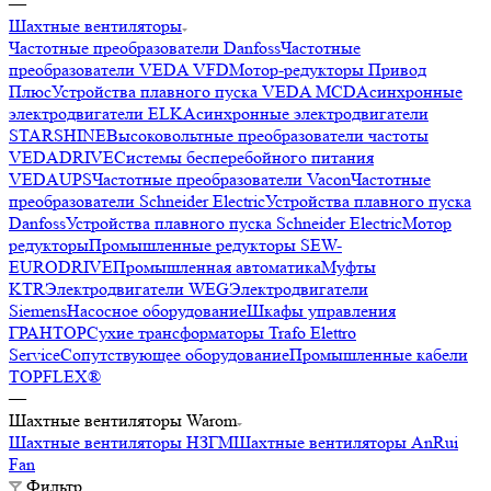
—
Шахтные вентиляторы
Частотные преобразователи Danfoss
Частотные
преобразователи VEDA VFD
Мотор-редукторы Привод
Плюс
Устройства плавного пуска VEDA MCD
Асинхронные
электродвигатели ELK
Асинхронные электродвигатели
STARSHINE
Высоковольтные преобразователи частоты
VEDADRIVE
Системы бесперебойного питания
VEDAUPS
Частотные преобразователи Vacon
Частотные
преобразователи Schneider Electric
Устройства плавного пуска
Danfoss
Устройства плавного пуска Schneider Electric
Мотор
редукторы
Промышленные редукторы SEW-
EURODRIVE
Промышленная автоматика
Муфты
KTR
Электродвигатели WEG
Электродвигатели
Siemens
Насосное оборудование
Шкафы управления
ГРАНТОР
Сухие трансформаторы Trafo Elettro
Service
Сопутствующее оборудование
Промышленные кабели
TOPFLEX®
—
Шахтные вентиляторы Warom
Шахтные вентиляторы НЗГМ
Шахтные вентиляторы AnRui
Fan
Фильтр