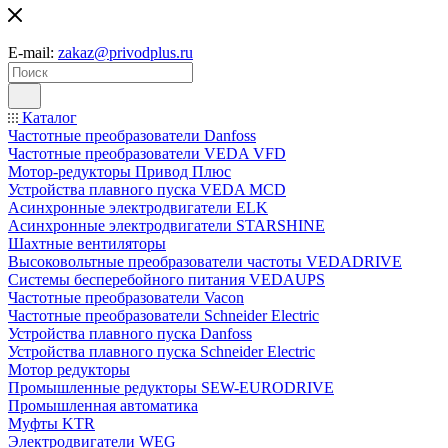
E-mail:
zakaz@privodplus.ru
Каталог
Частотные преобразователи Danfoss
Частотные преобразователи VEDA VFD
Мотор-редукторы Привод Плюс
Устройства плавного пуска VEDA MCD
Асинхронные электродвигатели ELK
Асинхронные электродвигатели STARSHINE
Шахтные вентиляторы
Высоковольтные преобразователи частоты VEDADRIVE
Системы бесперебойного питания VEDAUPS
Частотные преобразователи Vacon
Частотные преобразователи Schneider Electric
Устройства плавного пуска Danfoss
Устройства плавного пуска Schneider Electric
Мотор редукторы
Промышленные редукторы SEW-EURODRIVE
Промышленная автоматика
Муфты KTR
Электродвигатели WEG