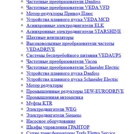
Частотные преобразователи Danfoss
Частотные преобразователи VEDA VFD
Мотор-редукторы Привод Плюс
Устройства плавного пуска VEDA MCD
Асинхронные электродвигатели ELK
Асинхронные электродвигатели STARSHINE
Шахтные вентиляторы
Высоковольтные преобразователи частоты
VEDADRIVE
Системы бесперебойного питания VEDAUPS
Частотные преобразователи Vacon
Частотные преобразователи Schneider Electric
Устройства плавного пуска Danfoss
Устройства плавного пуска Schneider Electric
Мотор редукторы
Промышленные редукторы SEW-EURODRIVE
Промышленная автоматика
Муфты KTR
Электродвигатели WEG
Электродвигатели Siemens
Насосное оборудование
Шкафы управления ГРАНТОР
Сухие трансформаторы Trafo Elettro Service