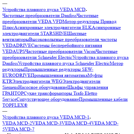
—
Устройства плавного пуска VEDA MCD
Частотные преобразователи Danfoss
Частотные
преобразователи VEDA VFD
Мотор-редукторы Привод
Плюс
Асинхронные электродвигатели ELK
Асинхронные
электродвигатели STARSHINE
Шахтные
вентиляторы
Высоковольтные преобразователи частоты
VEDADRIVE
Системы бесперебойного питания
VEDAUPS
Частотные преобразователи Vacon
Частотные
преобразователи Schneider Electric
Устройства плавного пуска
Danfoss
Устройства плавного пуска Schneider Electric
Мотор
редукторы
Промышленные редукторы SEW-
EURODRIVE
Промышленная автоматика
Муфты
KTR
Электродвигатели WEG
Электродвигатели
Siemens
Насосное оборудование
Шкафы управления
ГРАНТОР
Сухие трансформаторы Trafo Elettro
Service
Сопутствующее оборудование
Промышленные кабели
TOPFLEX®
—
Устройства плавного пуска VEDA MCD-1
VEDA MCD-2
VEDA MCD-3
VEDA MCD-4
VEDA MCD-
5
VEDA MCD-7