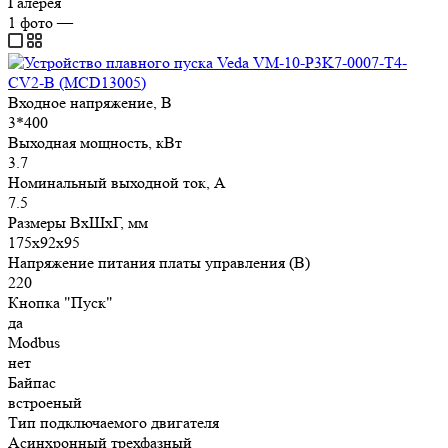
Галерея
1
фото
—
Входное напряжение, В
3*400
Выходная мощность, кВт
3.7
Номинальный выходной ток, А
7.5
Размеры ВхШхГ, мм
175х92х95
Напряжение питания платы управления (В)
220
Кнопка "Пуск"
да
Modbus
нет
Байпас
встроеный
Тип подключаемого двигателя
Асинхронный трехфазный