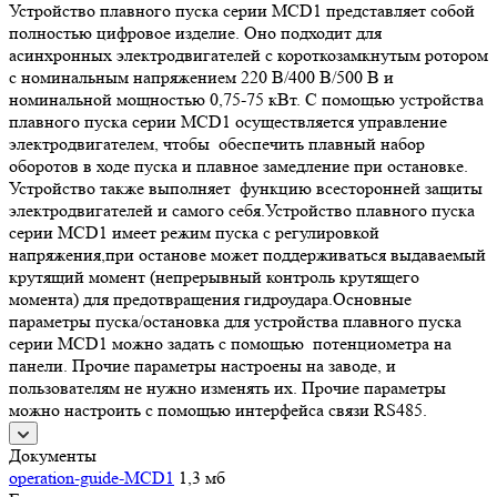
Устройство плавного пуска серии MCD1 представляет собой
полностью цифровое изделие. Оно подходит для
асинхронных электродвигателей с короткозамкнутым ротором
c номинальным напряжением 220 В/400 В/500 В и
номинальной мощностью 0,75-75 кВт. С помощью устройства
плавного пуска серии MCD1 осуществляется управление
электродвигателем, чтобы обеспечить плавный набор
оборотов в ходе пуска и плавное замедление при остановке.
Устройство также выполняет функцию всесторонней защиты
электродвигателей и самого себя.Устройство плавного пуска
серии MCD1 имеет режим пуска с регулировкой
напряжения,при останове может поддерживаться выдаваемый
крутящий момент (непрерывный контроль крутящего
момента) для предотвращения гидроудара.Основные
параметры пуска/остановка для устройства плавного пуска
серии MCD1 можно задать с помощью потенциометра на
панели. Прочие параметры настроены на заводе, и
пользователям не нужно изменять их. Прочие параметры
можно настроить с помощью интерфейса связи RS485.
Документы
operation-guide-MCD1
1,3 мб