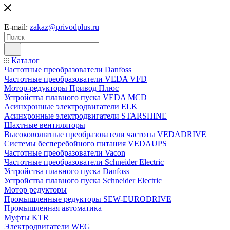
E-mail:
zakaz@privodplus.ru
Каталог
Частотные преобразователи Danfoss
Частотные преобразователи VEDA VFD
Мотор-редукторы Привод Плюс
Устройства плавного пуска VEDA MCD
Асинхронные электродвигатели ELK
Асинхронные электродвигатели STARSHINE
Шахтные вентиляторы
Высоковольтные преобразователи частоты VEDADRIVE
Системы бесперебойного питания VEDAUPS
Частотные преобразователи Vacon
Частотные преобразователи Schneider Electric
Устройства плавного пуска Danfoss
Устройства плавного пуска Schneider Electric
Мотор редукторы
Промышленные редукторы SEW-EURODRIVE
Промышленная автоматика
Муфты KTR
Электродвигатели WEG