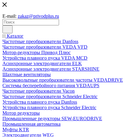
E-mail:
zakaz@privodplus.ru
Каталог
Частотные преобразователи Danfoss
Частотные преобразователи VEDA VFD
Мотор-редукторы Привод Плюс
Устройства плавного пуска VEDA MCD
Асинхронные электродвигатели ELK
Асинхронные электродвигатели STARSHINE
Шахтные вентиляторы
Высоковольтные преобразователи частоты VEDADRIVE
Системы бесперебойного питания VEDAUPS
Частотные преобразователи Vacon
Частотные преобразователи Schneider Electric
Устройства плавного пуска Danfoss
Устройства плавного пуска Schneider Electric
Мотор редукторы
Промышленные редукторы SEW-EURODRIVE
Промышленная автоматика
Муфты KTR
Электродвигатели WEG