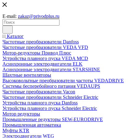
E-mail:
zakaz@privodplus.ru
Каталог
Частотные преобразователи Danfoss
Частотные преобразователи VEDA VFD
Мотор-редукторы Привод Плюс
Устройства плавного пуска VEDA MCD
Асинхронные электродвигатели ELK
Асинхронные электродвигатели STARSHINE
Шахтные вентиляторы
Высоковольтные преобразователи частоты VEDADRIVE
Системы бесперебойного питания VEDAUPS
Частотные преобразователи Vacon
Частотные преобразователи Schneider Electric
Устройства плавного пуска Danfoss
Устройства плавного пуска Schneider Electric
Мотор редукторы
Промышленные редукторы SEW-EURODRIVE
Промышленная автоматика
Муфты KTR
Электродвигатели WEG