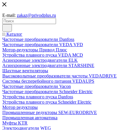
E-mail:
zakaz@privodplus.ru
Каталог
Частотные преобразователи Danfoss
Частотные преобразователи VEDA VFD
Мотор-редукторы Привод Плюс
Устройства плавного пуска VEDA MCD
Асинхронные электродвигатели ELK
Асинхронные электродвигатели STARSHINE
Шахтные вентиляторы
Высоковольтные преобразователи частоты VEDADRIVE
Системы бесперебойного питания VEDAUPS
Частотные преобразователи Vacon
Частотные преобразователи Schneider Electric
Устройства плавного пуска Danfoss
Устройства плавного пуска Schneider Electric
Мотор редукторы
Промышленные редукторы SEW-EURODRIVE
Промышленная автоматика
Муфты KTR
Электродвигатели WEG