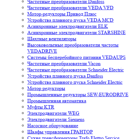
Частотные преобразователи Danfoss
Частотные преобразователи VEDA VFD
Мотор-редукторы Привод Плюс
Устройства плавного пуска VEDA MCD
Асинхронные электродвигатели ELK
Асинхронные электродвигатели STARSHINE
Шахтные вентиляторы
Высоковольтные преобразователи частоты
VEDADRIVE
Системы бесперебойного питания VEDAUPS
Частотные преобразователи Vacon
Частотные преобразователи Schneider Electric
Устройства плавного пуска Danfoss
Устройства плавного пуска Schneider Electric
Мотор редукторы
Промышленные редукторы SEW-EURODRIVE
Промышленная автоматика
Муфты KTR
Электродвигатели WEG
Электродвигатели Siemens
Насосное оборудование
Шкафы управления ГРАНТОР
Сухие трансформаторы Trafo Elettro Service