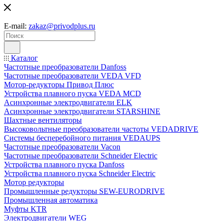
E-mail:
zakaz@privodplus.ru
Каталог
Частотные преобразователи Danfoss
Частотные преобразователи VEDA VFD
Мотор-редукторы Привод Плюс
Устройства плавного пуска VEDA MCD
Асинхронные электродвигатели ELK
Асинхронные электродвигатели STARSHINE
Шахтные вентиляторы
Высоковольтные преобразователи частоты VEDADRIVE
Системы бесперебойного питания VEDAUPS
Частотные преобразователи Vacon
Частотные преобразователи Schneider Electric
Устройства плавного пуска Danfoss
Устройства плавного пуска Schneider Electric
Мотор редукторы
Промышленные редукторы SEW-EURODRIVE
Промышленная автоматика
Муфты KTR
Электродвигатели WEG