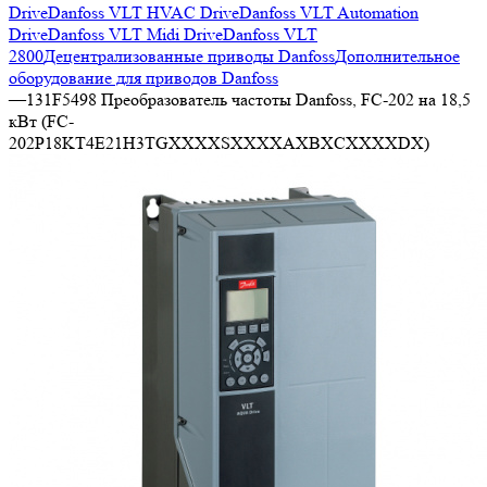
Drive
Danfoss VLT HVAC Drive
Danfoss VLT Automation
Drive
Danfoss VLT Midi Drive
Danfoss VLT
2800
Децентрализованные приводы Danfoss
Дополнительное
оборудование для приводов Danfoss
—
131F5498 Преобразователь частоты Danfoss, FC-202 на 18,5
кВт (FC-
202P18KT4E21H3TGXXXXSXXXXAXBXCXXXXDX)