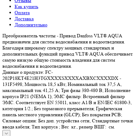
Отзывы
Как купить
Оплата
Доставка
Дополнительно
Преобразователь частоты - Привод Danfoss VLT® AQUA
предназначен для систем водоснабжения и водоотведения.
Благодаря широкому спектру мощных стандартных и
дополнительных функций привод VLT® AQUA обеспечивает
самую низкую общую стоимость владения для систем
водоснабжения и водоотведения.
Данные о продукте: FC-
202P18KT4E21H3TGXXXXSXXXXAXBXCXXXXDX -
131F5498; Мощность 18,5 кВт; Номинальный ток 37,5 А,
максимальный ток 41,25 А; Три фазы 380-480 В; Исполнение
корпуса IP21 (NEMA 1); ЭМС фильтр: Встроенный фильтр
ЭМС. Соответствует EN 55011, класс A1/B и EN/IEC 61800-3,
категория 1/2.; Без тормозного прерывателя; Графическая
панель местного управления (GLCP); Без покрытия РСВ;
Силовые опции: Без доп. устройства сети, Стандартные точки
ввода кабеля; Тип корпуса ; Вес кг., размер ВШГ: см.