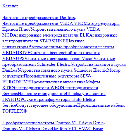
Каталог
—
Частотные преобразователи Danfoss
Частотные преобразователи VEDA VFD
Мотор-редукторы
Привод Плюс
Устройства плавного пуска VEDA
MCD
Асинхронные электродвигатели ELK
Асинхронные
электродвигатели STARSHINE
Шахтные
вентиляторы
Высоковольтные преобразователи частоты
VEDADRIVE
Системы бесперебойного питания
VEDAUPS
Частотные преобразователи Vacon
Частотные
преобразователи Schneider Electric
Устройства плавного пуска
Danfoss
Устройства плавного пуска Schneider Electric
Мотор
редукторы
Промышленные редукторы SEW-
EURODRIVE
Промышленная автоматика
Муфты
KTR
Электродвигатели WEG
Электродвигатели
Siemens
Насосное оборудование
Шкафы управления
ГРАНТОР
Сухие трансформаторы Trafo Elettro
Service
Сопутствующее оборудование
Промышленные кабели
TOPFLEX®
—
Преобразователи частоты Danfoss VLT Aqua Drive
Danfoss VLT Micro Drive
Danfoss VLT HVAC Basic