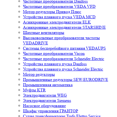
Частотные преобразователи Danfoss
Частотные преобразователи VEDA VFD
Мотор-редукторы Привод Плюс
Устройства плавного пуска VEDA MCD
Асинхронные электродвигатели ELK
Асинхронные электродвигатели STARSHINE
Шахтные вентиляторы
Высоковольтные преобразователи частоты
VEDADRIVE
Системы бесперебойного питания VEDAUPS
Частотные преобразователи Vacon
Частотные преобразователи Schneider Electric
Устройства плавного пуска Danfoss
Устройства плавного пуска Schneider Electric
Мотор редукторы
Промышленные редукторы SEW-EURODRIVE
Промышленная автоматика
Муфты KTR
Электродвигатели WEG
Электродвигатели Siemens
Насосное оборудование
Шкафы управления ГРАНТОР
Сухие трансформаторы Trafo Elettro Service