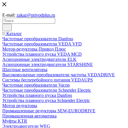
E-mail:
zakaz@privodplus.ru
Каталог
Частотные преобразователи Danfoss
Частотные преобразователи VEDA VFD
Мотор-редукторы Привод Плюс
Устройства плавного пуска VEDA MCD
Асинхронные электродвигатели ELK
Асинхронные электродвигатели STARSHINE
Шахтные вентиляторы
Высоковольтные преобразователи частоты VEDADRIVE
Системы бесперебойного питания VEDAUPS
Частотные преобразователи Vacon
Частотные преобразователи Schneider Electric
Устройства плавного пуска Danfoss
Устройства плавного пуска Schneider Electric
Мотор редукторы
Промышленные редукторы SEW-EURODRIVE
Промышленная автоматика
Муфты KTR
Электродвигатели WEG