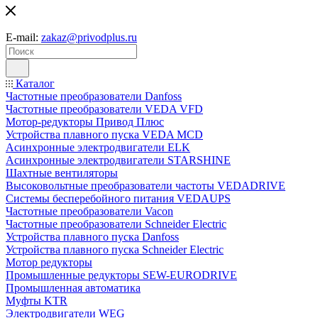
E-mail:
zakaz@privodplus.ru
Каталог
Частотные преобразователи Danfoss
Частотные преобразователи VEDA VFD
Мотор-редукторы Привод Плюс
Устройства плавного пуска VEDA MCD
Асинхронные электродвигатели ELK
Асинхронные электродвигатели STARSHINE
Шахтные вентиляторы
Высоковольтные преобразователи частоты VEDADRIVE
Системы бесперебойного питания VEDAUPS
Частотные преобразователи Vacon
Частотные преобразователи Schneider Electric
Устройства плавного пуска Danfoss
Устройства плавного пуска Schneider Electric
Мотор редукторы
Промышленные редукторы SEW-EURODRIVE
Промышленная автоматика
Муфты KTR
Электродвигатели WEG