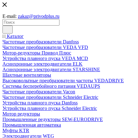
E-mail:
zakaz@privodplus.ru
Каталог
Частотные преобразователи Danfoss
Частотные преобразователи VEDA VFD
Мотор-редукторы Привод Плюс
Устройства плавного пуска VEDA MCD
Асинхронные электродвигатели ELK
Асинхронные электродвигатели STARSHINE
Шахтные вентиляторы
Высоковольтные преобразователи частоты VEDADRIVE
Системы бесперебойного питания VEDAUPS
Частотные преобразователи Vacon
Частотные преобразователи Schneider Electric
Устройства плавного пуска Danfoss
Устройства плавного пуска Schneider Electric
Мотор редукторы
Промышленные редукторы SEW-EURODRIVE
Промышленная автоматика
Муфты KTR
Электродвигатели WEG