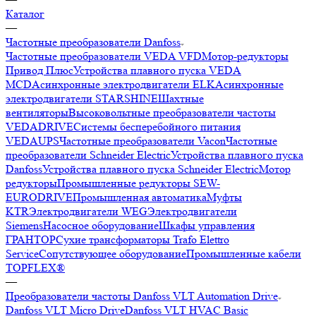
Каталог
—
Частотные преобразователи Danfoss
Частотные преобразователи VEDA VFD
Мотор-редукторы
Привод Плюс
Устройства плавного пуска VEDA
MCD
Асинхронные электродвигатели ELK
Асинхронные
электродвигатели STARSHINE
Шахтные
вентиляторы
Высоковольтные преобразователи частоты
VEDADRIVE
Системы бесперебойного питания
VEDAUPS
Частотные преобразователи Vacon
Частотные
преобразователи Schneider Electric
Устройства плавного пуска
Danfoss
Устройства плавного пуска Schneider Electric
Мотор
редукторы
Промышленные редукторы SEW-
EURODRIVE
Промышленная автоматика
Муфты
KTR
Электродвигатели WEG
Электродвигатели
Siemens
Насосное оборудование
Шкафы управления
ГРАНТОР
Сухие трансформаторы Trafo Elettro
Service
Сопутствующее оборудование
Промышленные кабели
TOPFLEX®
—
Преобразователи частоты Danfoss VLT Automation Drive
Danfoss VLT Micro Drive
Danfoss VLT HVAC Basic