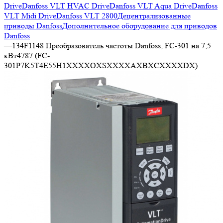
Drive
Danfoss VLT HVAC Drive
Danfoss VLT Aqua Drive
Danfoss
VLT Midi Drive
Danfoss VLT 2800
Децентрализованные
приводы Danfoss
Дополнительное оборудование для приводов
Danfoss
—
134F1148 Преобразователь частоты Danfoss, FC-301 на 7,5
кВт4787 (FC-
301P7K5T4E55H1XXXXOXSXXXXAXBXCXXXXDX)