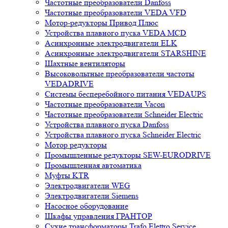
Частотные преобразователи Danfoss
Частотные преобразователи VEDA VFD
Мотор-редукторы Привод Плюс
Устройства плавного пуска VEDA MCD
Асинхронные электродвигатели ELK
Асинхронные электродвигатели STARSHINE
Шахтные вентиляторы
Высоковольтные преобразователи частоты
VEDADRIVE
Системы бесперебойного питания VEDAUPS
Частотные преобразователи Vacon
Частотные преобразователи Schneider Electric
Устройства плавного пуска Danfoss
Устройства плавного пуска Schneider Electric
Мотор редукторы
Промышленные редукторы SEW-EURODRIVE
Промышленная автоматика
Муфты KTR
Электродвигатели WEG
Электродвигатели Siemens
Насосное оборудование
Шкафы управления ГРАНТОР
Сухие трансформаторы Trafo Elettro Service