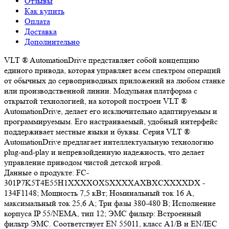
Отзывы
Как купить
Оплата
Доставка
Дополнительно
VLT ® AutomationDrive представляет собой концепцию
единого привода, которая управляет всем спектром операций
от обычных до сервоприводных приложений на любом станке
или производственной линии. Модульная платформа с
открытой технологией, на которой построен VLT ®
AutomationDrive, делает его исключительно адаптируемым и
программируемым. Его настраиваемый, удобный интерфейс
поддерживает местные языки и буквы. Серия VLT ®
AutomationDrive предлагает интеллектуальную технологию
plug-and-play и непревзойденную надежность, что делает
управление приводом чистой детской игрой.
Данные о продукте: FC-
301P7K5T4E55H1XXXXOXSXXXXAXBXCXXXXDX -
134F1148; Мощность 7,5 кВт; Номинальный ток 16 А,
максимальный ток 25,6 А; Три фазы 380-480 В; Исполнение
корпуса IP 55/NEMA, тип 12; ЭМС фильтр: Встроенный
фильтр ЭМС. Соответствует EN 55011, класс A1/B и EN/IEC