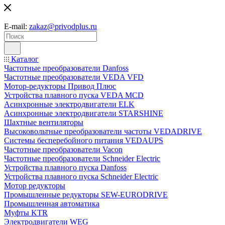
E-mail:
zakaz@privodplus.ru
Каталог
Частотные преобразователи Danfoss
Частотные преобразователи VEDA VFD
Мотор-редукторы Привод Плюс
Устройства плавного пуска VEDA MCD
Асинхронные электродвигатели ELK
Асинхронные электродвигатели STARSHINE
Шахтные вентиляторы
Высоковольтные преобразователи частоты VEDADRIVE
Системы бесперебойного питания VEDAUPS
Частотные преобразователи Vacon
Частотные преобразователи Schneider Electric
Устройства плавного пуска Danfoss
Устройства плавного пуска Schneider Electric
Мотор редукторы
Промышленные редукторы SEW-EURODRIVE
Промышленная автоматика
Муфты KTR
Электродвигатели WEG