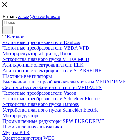
E-mail:
zakaz@privodplus.ru
Каталог
Частотные преобразователи Danfoss
Частотные преобразователи VEDA VFD
Мотор-редукторы Привод Плюс
Устройства плавного пуска VEDA MCD
Асинхронные электродвигатели ELK
Асинхронные электродвигатели STARSHINE
Шахтные вентиляторы
Высоковольтные преобразователи частоты VEDADRIVE
Системы бесперебойного питания VEDAUPS
Частотные преобразователи Vacon
Частотные преобразователи Schneider Electric
Устройства плавного пуска Danfoss
Устройства плавного пуска Schneider Electric
Мотор редукторы
Промышленные редукторы SEW-EURODRIVE
Промышленная автоматика
Муфты KTR
Электродвигатели WEG