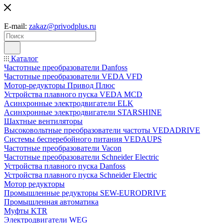
E-mail:
zakaz@privodplus.ru
Каталог
Частотные преобразователи Danfoss
Частотные преобразователи VEDA VFD
Мотор-редукторы Привод Плюс
Устройства плавного пуска VEDA MCD
Асинхронные электродвигатели ELK
Асинхронные электродвигатели STARSHINE
Шахтные вентиляторы
Высоковольтные преобразователи частоты VEDADRIVE
Системы бесперебойного питания VEDAUPS
Частотные преобразователи Vacon
Частотные преобразователи Schneider Electric
Устройства плавного пуска Danfoss
Устройства плавного пуска Schneider Electric
Мотор редукторы
Промышленные редукторы SEW-EURODRIVE
Промышленная автоматика
Муфты KTR
Электродвигатели WEG