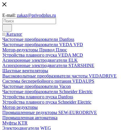
E-mail:
zakaz@privodplus.ru
Каталог
Частотные преобразователи Danfoss
Частотные преобразователи VEDA VFD
Мотор-редукторы Привод Плюс
Устройства плавного пуска VEDA MCD
Асинхронные электродвигатели ELK
Асинхронные электродвигатели STARSHINE
Шахтные вентиляторы
Высоковольтные преобразователи частоты VEDADRIVE
Системы бесперебойного питания VEDAUPS
Частотные преобразователи Vacon
Частотные преобразователи Schneider Electric
Устройства плавного пуска Danfoss
Устройства плавного пуска Schneider Electric
Мотор редукторы
Промышленные редукторы SEW-EURODRIVE
Промышленная автоматика
Муфты KTR
Электродвигатели WEG