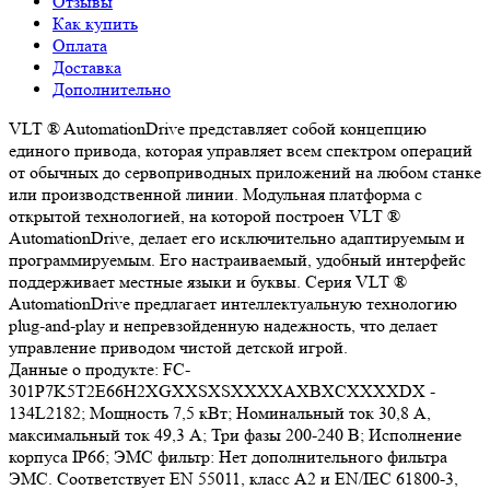
Отзывы
Как купить
Оплата
Доставка
Дополнительно
VLT ® AutomationDrive представляет собой концепцию
единого привода, которая управляет всем спектром операций
от обычных до сервоприводных приложений на любом станке
или производственной линии. Модульная платформа с
открытой технологией, на которой построен VLT ®
AutomationDrive, делает его исключительно адаптируемым и
программируемым. Его настраиваемый, удобный интерфейс
поддерживает местные языки и буквы. Серия VLT ®
AutomationDrive предлагает интеллектуальную технологию
plug-and-play и непревзойденную надежность, что делает
управление приводом чистой детской игрой.
Данные о продукте: FC-
301P7K5T2E66H2XGXXSXSXXXXAXBXCXXXXDX -
134L2182; Мощность 7,5 кВт; Номинальный ток 30,8 А,
максимальный ток 49,3 А; Три фазы 200-240 В; Исполнение
корпуса IP66; ЭМС фильтр: Нет дополнительного фильтра
ЭМС. Соответствует EN 55011, класс A2 и EN/IEC 61800-3,