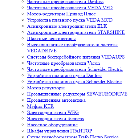
Частотные преобразователи Danfoss
Частотные преобразователи VEDA VFD
Мотор-редукторы Привод Плюс
Устройства плавного пуска VEDA MCD
Асинхронные электродвигатели ELK
Асинхронные электродвигатели STARSHINE
Шахтные вентиляторы
Высоковольтные преобразователи частоты
VEDADRIVE
Системы бесперебойного питания VEDAUPS
Частотные преобразователи Vacon
Частотные преобразователи Schneider Electric
Устройства плавного пуска Danfoss
Устройства плавного пуска Schneider Electric
Мотор редукторы
Промышленные редукторы SEW-EURODRIVE
Промышленная автоматика
Муфты KTR
Электродвигатели WEG
Электродвигатели Siemens
Насосное оборудование
Шкафы управления ГРАНТОР
Сухие трансформаторы Trafo Elettro Service