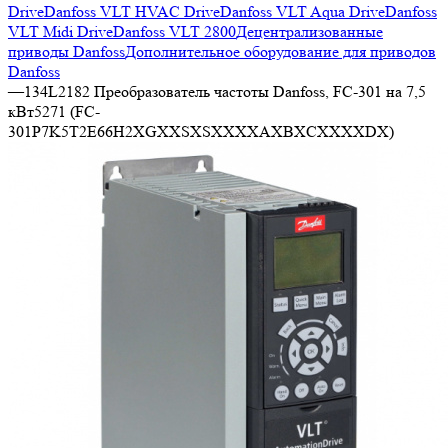
Drive
Danfoss VLT HVAC Drive
Danfoss VLT Aqua Drive
Danfoss
VLT Midi Drive
Danfoss VLT 2800
Децентрализованные
приводы Danfoss
Дополнительное оборудование для приводов
Danfoss
—
134L2182 Преобразователь частоты Danfoss, FC-301 на 7,5
кВт5271 (FC-
301P7K5T2E66H2XGXXSXSXXXXAXBXCXXXXDX)