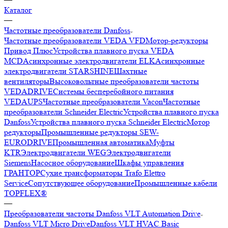
Каталог
—
Частотные преобразователи Danfoss
Частотные преобразователи VEDA VFD
Мотор-редукторы
Привод Плюс
Устройства плавного пуска VEDA
MCD
Асинхронные электродвигатели ELK
Асинхронные
электродвигатели STARSHINE
Шахтные
вентиляторы
Высоковольтные преобразователи частоты
VEDADRIVE
Системы бесперебойного питания
VEDAUPS
Частотные преобразователи Vacon
Частотные
преобразователи Schneider Electric
Устройства плавного пуска
Danfoss
Устройства плавного пуска Schneider Electric
Мотор
редукторы
Промышленные редукторы SEW-
EURODRIVE
Промышленная автоматика
Муфты
KTR
Электродвигатели WEG
Электродвигатели
Siemens
Насосное оборудование
Шкафы управления
ГРАНТОР
Сухие трансформаторы Trafo Elettro
Service
Сопутствующее оборудование
Промышленные кабели
TOPFLEX®
—
Преобразователи частоты Danfoss VLT Automation Drive
Danfoss VLT Micro Drive
Danfoss VLT HVAC Basic