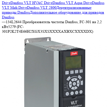
Drive
Danfoss VLT HVAC Drive
Danfoss VLT Aqua Drive
Danfoss
VLT Midi Drive
Danfoss VLT 2800
Децентрализованные
приводы Danfoss
Дополнительное оборудование для приводов
Danfoss
—
134L2644 Преобразователь частоты Danfoss, FC-301 на 2,2
кВт5279 (FC-
301P2K2T4E66H2XGX3SXSXXXXAXBXCXXXXDX)