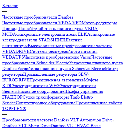
Каталог
—
Частотные преобразователи Danfoss
Частотные преобразователи VEDA VFD
Мотор-редукторы
Привод Плюс
Устройства плавного пуска VEDA
MCD
Асинхронные электродвигатели ELK
Асинхронные
электродвигатели STARSHINE
Шахтные
вентиляторы
Высоковольтные преобразователи частоты
VEDADRIVE
Системы бесперебойного питания
VEDAUPS
Частотные преобразователи Vacon
Частотные
преобразователи Schneider Electric
Устройства плавного пуска
Danfoss
Устройства плавного пуска Schneider Electric
Мотор
редукторы
Промышленные редукторы SEW-
EURODRIVE
Промышленная автоматика
Муфты
KTR
Электродвигатели WEG
Электродвигатели
Siemens
Насосное оборудование
Шкафы управления
ГРАНТОР
Сухие трансформаторы Trafo Elettro
Service
Сопутствующее оборудование
Промышленные кабели
TOPFLEX®
—
Преобразователи частоты Danfoss VLT Automation Drive
Danfoss VLT Micro Drive
Danfoss VLT HVAC Basic