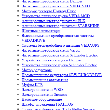
Частотные преобразователи Danfoss
Частотные преобразователи VEDA VFD
Мотор-редукторы Привод Плюс
Устройства плавного пуска VEDA MCD
Асинхронные электродвигатели ELK
Асинхронные электродвигатели STARSHINE
Шахтные вентиляторы
Высоковольтные преобразователи частоты
VEDADRIVE
Системы бесперебойного питания VEDAUPS
Частотные преобразователи Vacon
Частотные преобразователи Schneider Electric
Устройства плавного пуска Danfoss
Устройства плавного пуска Schneider Electric
Мотор редукторы
Промышленные редукторы SEW-EURODRIVE
Промышленная автоматика
Муфты KTR
Электродвигатели WEG
Электродвигатели Siemens
Насосное оборудование
Шкафы управления ГРАНТОР
Сухие трансформаторы Trafo Elettro Service