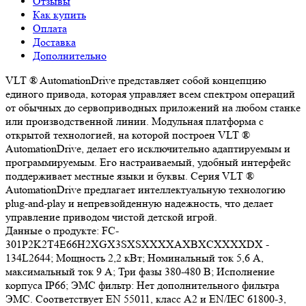
Отзывы
Как купить
Оплата
Доставка
Дополнительно
VLT ® AutomationDrive представляет собой концепцию
единого привода, которая управляет всем спектром операций
от обычных до сервоприводных приложений на любом станке
или производственной линии. Модульная платформа с
открытой технологией, на которой построен VLT ®
AutomationDrive, делает его исключительно адаптируемым и
программируемым. Его настраиваемый, удобный интерфейс
поддерживает местные языки и буквы. Серия VLT ®
AutomationDrive предлагает интеллектуальную технологию
plug-and-play и непревзойденную надежность, что делает
управление приводом чистой детской игрой.
Данные о продукте: FC-
301P2K2T4E66H2XGX3SXSXXXXAXBXCXXXXDX -
134L2644; Мощность 2,2 кВт; Номинальный ток 5,6 А,
максимальный ток 9 А; Три фазы 380-480 В; Исполнение
корпуса IP66; ЭМС фильтр: Нет дополнительного фильтра
ЭМС. Соответствует EN 55011, класс A2 и EN/IEC 61800-3,