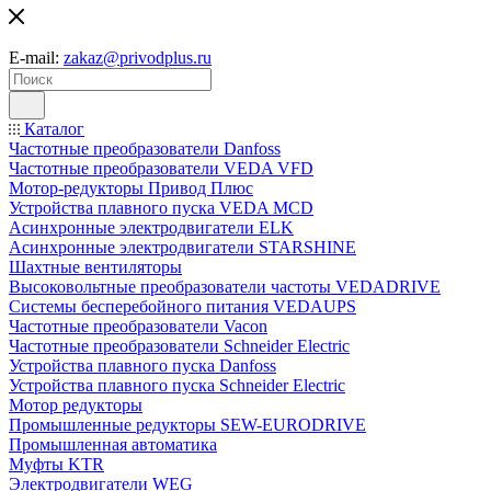
E-mail:
zakaz@privodplus.ru
Каталог
Частотные преобразователи Danfoss
Частотные преобразователи VEDA VFD
Мотор-редукторы Привод Плюс
Устройства плавного пуска VEDA MCD
Асинхронные электродвигатели ELK
Асинхронные электродвигатели STARSHINE
Шахтные вентиляторы
Высоковольтные преобразователи частоты VEDADRIVE
Системы бесперебойного питания VEDAUPS
Частотные преобразователи Vacon
Частотные преобразователи Schneider Electric
Устройства плавного пуска Danfoss
Устройства плавного пуска Schneider Electric
Мотор редукторы
Промышленные редукторы SEW-EURODRIVE
Промышленная автоматика
Муфты KTR
Электродвигатели WEG