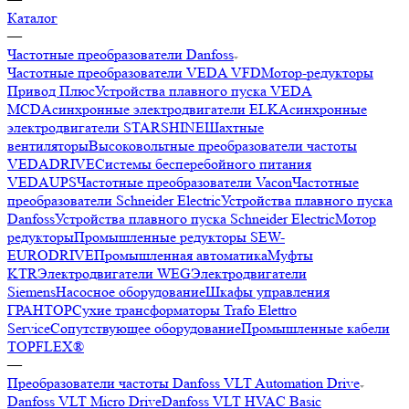
Каталог
—
Частотные преобразователи Danfoss
Частотные преобразователи VEDA VFD
Мотор-редукторы
Привод Плюс
Устройства плавного пуска VEDA
MCD
Асинхронные электродвигатели ELK
Асинхронные
электродвигатели STARSHINE
Шахтные
вентиляторы
Высоковольтные преобразователи частоты
VEDADRIVE
Системы бесперебойного питания
VEDAUPS
Частотные преобразователи Vacon
Частотные
преобразователи Schneider Electric
Устройства плавного пуска
Danfoss
Устройства плавного пуска Schneider Electric
Мотор
редукторы
Промышленные редукторы SEW-
EURODRIVE
Промышленная автоматика
Муфты
KTR
Электродвигатели WEG
Электродвигатели
Siemens
Насосное оборудование
Шкафы управления
ГРАНТОР
Сухие трансформаторы Trafo Elettro
Service
Сопутствующее оборудование
Промышленные кабели
TOPFLEX®
—
Преобразователи частоты Danfoss VLT Automation Drive
Danfoss VLT Micro Drive
Danfoss VLT HVAC Basic