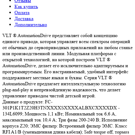
Отзывы
Как купить
Оплата
Доставка
Дополнительно
VLT ® AutomationDrive представляет собой концепцию
единого привода, которая управляет всем спектром операций
от обычных до сервоприводных приложений на любом станке
или производственной линии. Модульная платформа с
открытой технологией, на которой построен VLT ®
AutomationDrive, делает его исключительно адаптируемым и
программируемым. Его настраиваемый, удобный интерфейс
поддерживает местные языки и буквы. Серия VLT ®
AutomationDrive предлагает интеллектуальную технологию
plug-and-play и непревзойденную надежность, что делает
управление приводом чистой детской игрой.
Данные о продукте: FC-
301P1K1T2Z20H3TNXXXXSXXXXALBXCXXXXDX -
134L6099; Мощность 1,1 кВт; Номинальный ток 6,6 А,
максимальный ток 10,4 А; Три фазы 200-240 В; Исполнение
корпуса Z20; ЭМС фильтр: Встроенный фильтр ЭМС. Класс
RFI A1/B (уменьшенная длина кабеля); Safe torque off, тормоз