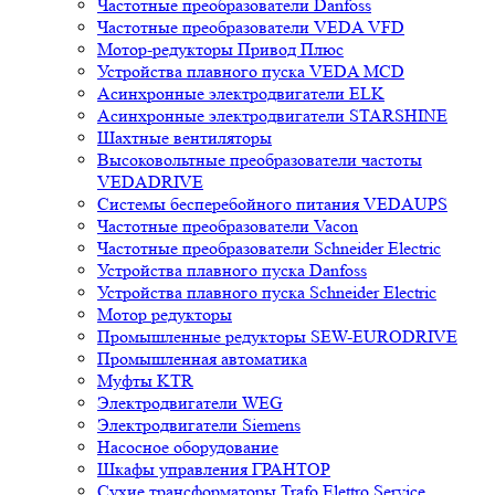
Частотные преобразователи Danfoss
Частотные преобразователи VEDA VFD
Мотор-редукторы Привод Плюс
Устройства плавного пуска VEDA MCD
Асинхронные электродвигатели ELK
Асинхронные электродвигатели STARSHINE
Шахтные вентиляторы
Высоковольтные преобразователи частоты
VEDADRIVE
Системы бесперебойного питания VEDAUPS
Частотные преобразователи Vacon
Частотные преобразователи Schneider Electric
Устройства плавного пуска Danfoss
Устройства плавного пуска Schneider Electric
Мотор редукторы
Промышленные редукторы SEW-EURODRIVE
Промышленная автоматика
Муфты KTR
Электродвигатели WEG
Электродвигатели Siemens
Насосное оборудование
Шкафы управления ГРАНТОР
Сухие трансформаторы Trafo Elettro Service