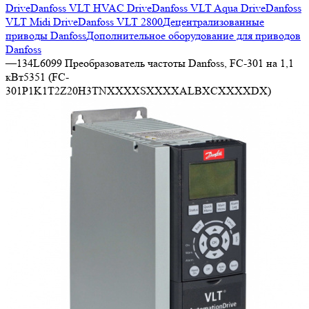
Drive
Danfoss VLT HVAC Drive
Danfoss VLT Aqua Drive
Danfoss
VLT Midi Drive
Danfoss VLT 2800
Децентрализованные
приводы Danfoss
Дополнительное оборудование для приводов
Danfoss
—
134L6099 Преобразователь частоты Danfoss, FC-301 на 1,1
кВт5351 (FC-
301P1K1T2Z20H3TNXXXXSXXXXALBXCXXXXDX)