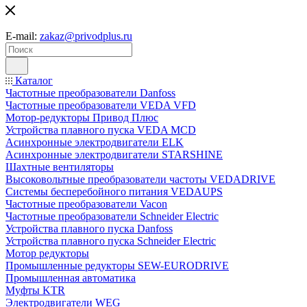
E-mail:
zakaz@privodplus.ru
Каталог
Частотные преобразователи Danfoss
Частотные преобразователи VEDA VFD
Мотор-редукторы Привод Плюс
Устройства плавного пуска VEDA MCD
Асинхронные электродвигатели ELK
Асинхронные электродвигатели STARSHINE
Шахтные вентиляторы
Высоковольтные преобразователи частоты VEDADRIVE
Системы бесперебойного питания VEDAUPS
Частотные преобразователи Vacon
Частотные преобразователи Schneider Electric
Устройства плавного пуска Danfoss
Устройства плавного пуска Schneider Electric
Мотор редукторы
Промышленные редукторы SEW-EURODRIVE
Промышленная автоматика
Муфты KTR
Электродвигатели WEG