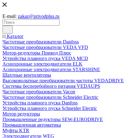
E-mail:
zakaz@privodplus.ru
Каталог
Частотные преобразователи Danfoss
Частотные преобразователи VEDA VFD
Мотор-редукторы Привод Плюс
Устройства плавного пуска VEDA MCD
Асинхронные электродвигатели ELK
Асинхронные электродвигатели STARSHINE
Шахтные вентиляторы
Высоковольтные преобразователи частоты VEDADRIVE
Системы бесперебойного питания VEDAUPS
Частотные преобразователи Vacon
Частотные преобразователи Schneider Electric
Устройства плавного пуска Danfoss
Устройства плавного пуска Schneider Electric
Мотор редукторы
Промышленные редукторы SEW-EURODRIVE
Промышленная автоматика
Муфты KTR
Электродвигатели WEG