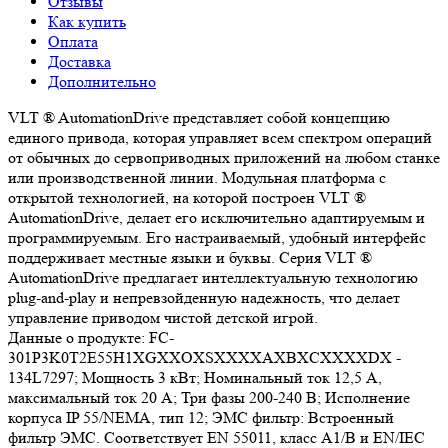
Отзывы
Как купить
Оплата
Доставка
Дополнительно
VLT ® AutomationDrive представляет собой концепцию
единого привода, которая управляет всем спектром операций
от обычных до сервоприводных приложений на любом станке
или производственной линии. Модульная платформа с
открытой технологией, на которой построен VLT ®
AutomationDrive, делает его исключительно адаптируемым и
программируемым. Его настраиваемый, удобный интерфейс
поддерживает местные языки и буквы. Серия VLT ®
AutomationDrive предлагает интеллектуальную технологию
plug-and-play и непревзойденную надежность, что делает
управление приводом чистой детской игрой.
Данные о продукте: FC-
301P3K0T2E55H1XGXXOXSXXXXAXBXCXXXXDX -
134L7297; Мощность 3 кВт; Номинальный ток 12,5 А,
максимальный ток 20 А; Три фазы 200-240 В; Исполнение
корпуса IP 55/NEMA, тип 12; ЭМС фильтр: Встроенный
фильтр ЭМС. Соответствует EN 55011, класс A1/B и EN/IEC