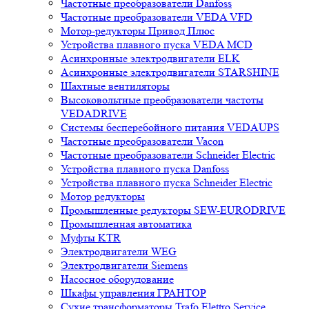
Частотные преобразователи Danfoss
Частотные преобразователи VEDA VFD
Мотор-редукторы Привод Плюс
Устройства плавного пуска VEDA MCD
Асинхронные электродвигатели ELK
Асинхронные электродвигатели STARSHINE
Шахтные вентиляторы
Высоковольтные преобразователи частоты
VEDADRIVE
Системы бесперебойного питания VEDAUPS
Частотные преобразователи Vacon
Частотные преобразователи Schneider Electric
Устройства плавного пуска Danfoss
Устройства плавного пуска Schneider Electric
Мотор редукторы
Промышленные редукторы SEW-EURODRIVE
Промышленная автоматика
Муфты KTR
Электродвигатели WEG
Электродвигатели Siemens
Насосное оборудование
Шкафы управления ГРАНТОР
Сухие трансформаторы Trafo Elettro Service