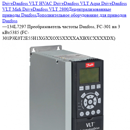
Drive
Danfoss VLT HVAC Drive
Danfoss VLT Aqua Drive
Danfoss
VLT Midi Drive
Danfoss VLT 2800
Децентрализованные
приводы Danfoss
Дополнительное оборудование для приводов
Danfoss
—
134L7297 Преобразователь частоты Danfoss, FC-301 на 3
кВт5385 (FC-
301P3K0T2E55H1XGXXOXSXXXXAXBXCXXXXDX)