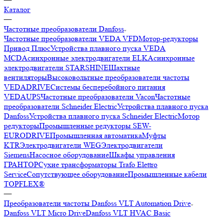
Каталог
—
Частотные преобразователи Danfoss
Частотные преобразователи VEDA VFD
Мотор-редукторы
Привод Плюс
Устройства плавного пуска VEDA
MCD
Асинхронные электродвигатели ELK
Асинхронные
электродвигатели STARSHINE
Шахтные
вентиляторы
Высоковольтные преобразователи частоты
VEDADRIVE
Системы бесперебойного питания
VEDAUPS
Частотные преобразователи Vacon
Частотные
преобразователи Schneider Electric
Устройства плавного пуска
Danfoss
Устройства плавного пуска Schneider Electric
Мотор
редукторы
Промышленные редукторы SEW-
EURODRIVE
Промышленная автоматика
Муфты
KTR
Электродвигатели WEG
Электродвигатели
Siemens
Насосное оборудование
Шкафы управления
ГРАНТОР
Сухие трансформаторы Trafo Elettro
Service
Сопутствующее оборудование
Промышленные кабели
TOPFLEX®
—
Преобразователи частоты Danfoss VLT Automation Drive
Danfoss VLT Micro Drive
Danfoss VLT HVAC Basic