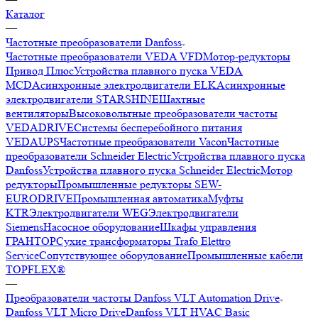
Каталог
—
Частотные преобразователи Danfoss
Частотные преобразователи VEDA VFD
Мотор-редукторы
Привод Плюс
Устройства плавного пуска VEDA
MCD
Асинхронные электродвигатели ELK
Асинхронные
электродвигатели STARSHINE
Шахтные
вентиляторы
Высоковольтные преобразователи частоты
VEDADRIVE
Системы бесперебойного питания
VEDAUPS
Частотные преобразователи Vacon
Частотные
преобразователи Schneider Electric
Устройства плавного пуска
Danfoss
Устройства плавного пуска Schneider Electric
Мотор
редукторы
Промышленные редукторы SEW-
EURODRIVE
Промышленная автоматика
Муфты
KTR
Электродвигатели WEG
Электродвигатели
Siemens
Насосное оборудование
Шкафы управления
ГРАНТОР
Сухие трансформаторы Trafo Elettro
Service
Сопутствующее оборудование
Промышленные кабели
TOPFLEX®
—
Преобразователи частоты Danfoss VLT Automation Drive
Danfoss VLT Micro Drive
Danfoss VLT HVAC Basic