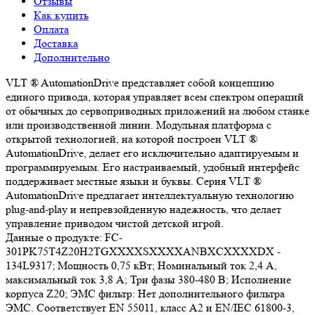
Отзывы
Как купить
Оплата
Доставка
Дополнительно
VLT ® AutomationDrive представляет собой концепцию
единого привода, которая управляет всем спектром операций
от обычных до сервоприводных приложений на любом станке
или производственной линии. Модульная платформа с
открытой технологией, на которой построен VLT ®
AutomationDrive, делает его исключительно адаптируемым и
программируемым. Его настраиваемый, удобный интерфейс
поддерживает местные языки и буквы. Серия VLT ®
AutomationDrive предлагает интеллектуальную технологию
plug-and-play и непревзойденную надежность, что делает
управление приводом чистой детской игрой.
Данные о продукте: FC-
301PK75T4Z20H2TGXXXXSXXXXANBXCXXXXDX -
134L9317; Мощность 0,75 кВт; Номинальный ток 2,4 А,
максимальный ток 3,8 А; Три фазы 380-480 В; Исполнение
корпуса Z20; ЭМС фильтр: Нет дополнительного фильтра
ЭМС. Соответствует EN 55011, класс A2 и EN/IEC 61800-3,