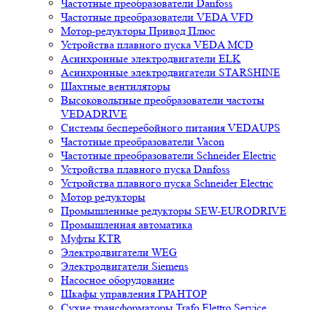
Частотные преобразователи Danfoss
Частотные преобразователи VEDA VFD
Мотор-редукторы Привод Плюс
Устройства плавного пуска VEDA MCD
Асинхронные электродвигатели ELK
Асинхронные электродвигатели STARSHINE
Шахтные вентиляторы
Высоковольтные преобразователи частоты
VEDADRIVE
Системы бесперебойного питания VEDAUPS
Частотные преобразователи Vacon
Частотные преобразователи Schneider Electric
Устройства плавного пуска Danfoss
Устройства плавного пуска Schneider Electric
Мотор редукторы
Промышленные редукторы SEW-EURODRIVE
Промышленная автоматика
Муфты KTR
Электродвигатели WEG
Электродвигатели Siemens
Насосное оборудование
Шкафы управления ГРАНТОР
Сухие трансформаторы Trafo Elettro Service