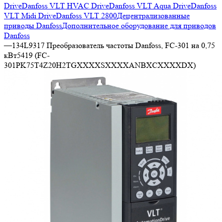
Drive
Danfoss VLT HVAC Drive
Danfoss VLT Aqua Drive
Danfoss
VLT Midi Drive
Danfoss VLT 2800
Децентрализованные
приводы Danfoss
Дополнительное оборудование для приводов
Danfoss
—
134L9317 Преобразователь частоты Danfoss, FC-301 на 0,75
кВт5419 (FC-
301PK75T4Z20H2TGXXXXSXXXXANBXCXXXXDX)