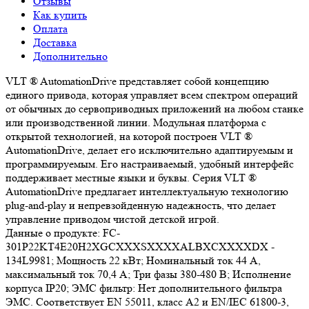
Отзывы
Как купить
Оплата
Доставка
Дополнительно
VLT ® AutomationDrive представляет собой концепцию
единого привода, которая управляет всем спектром операций
от обычных до сервоприводных приложений на любом станке
или производственной линии. Модульная платформа с
открытой технологией, на которой построен VLT ®
AutomationDrive, делает его исключительно адаптируемым и
программируемым. Его настраиваемый, удобный интерфейс
поддерживает местные языки и буквы. Серия VLT ®
AutomationDrive предлагает интеллектуальную технологию
plug-and-play и непревзойденную надежность, что делает
управление приводом чистой детской игрой.
Данные о продукте: FC-
301P22KT4E20H2XGCXXXSXXXXALBXCXXXXDX -
134L9981; Мощность 22 кВт; Номинальный ток 44 А,
максимальный ток 70,4 А; Три фазы 380-480 В; Исполнение
корпуса IP20; ЭМС фильтр: Нет дополнительного фильтра
ЭМС. Соответствует EN 55011, класс A2 и EN/IEC 61800-3,