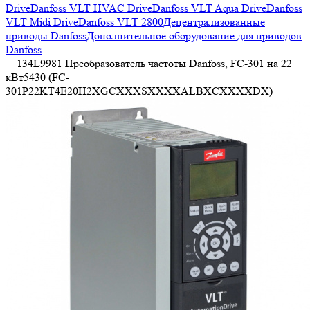
Drive
Danfoss VLT HVAC Drive
Danfoss VLT Aqua Drive
Danfoss
VLT Midi Drive
Danfoss VLT 2800
Децентрализованные
приводы Danfoss
Дополнительное оборудование для приводов
Danfoss
—
134L9981 Преобразователь частоты Danfoss, FC-301 на 22
кВт5430 (FC-
301P22KT4E20H2XGCXXXSXXXXALBXCXXXXDX)