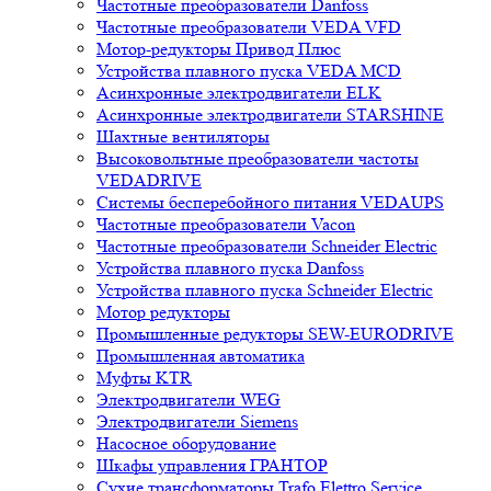
Частотные преобразователи Danfoss
Частотные преобразователи VEDA VFD
Мотор-редукторы Привод Плюс
Устройства плавного пуска VEDA MCD
Асинхронные электродвигатели ELK
Асинхронные электродвигатели STARSHINE
Шахтные вентиляторы
Высоковольтные преобразователи частоты
VEDADRIVE
Системы бесперебойного питания VEDAUPS
Частотные преобразователи Vacon
Частотные преобразователи Schneider Electric
Устройства плавного пуска Danfoss
Устройства плавного пуска Schneider Electric
Мотор редукторы
Промышленные редукторы SEW-EURODRIVE
Промышленная автоматика
Муфты KTR
Электродвигатели WEG
Электродвигатели Siemens
Насосное оборудование
Шкафы управления ГРАНТОР
Сухие трансформаторы Trafo Elettro Service