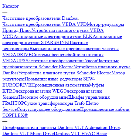
Каталог
—
Частотные преобразователи Danfoss
Частотные преобразователи VEDA VFD
Мотор-редукторы
Привод Плюс
Устройства плавного пуска VEDA
MCD
Асинхронные электродвигатели ELK
Асинхронные
электродвигатели STARSHINE
Шахтные
вентиляторы
Высоковольтные преобразователи частоты
VEDADRIVE
Системы бесперебойного питания
VEDAUPS
Частотные преобразователи Vacon
Частотные
преобразователи Schneider Electric
Устройства плавного пуска
Danfoss
Устройства плавного пуска Schneider Electric
Мотор
редукторы
Промышленные редукторы SEW-
EURODRIVE
Промышленная автоматика
Муфты
KTR
Электродвигатели WEG
Электродвигатели
Siemens
Насосное оборудование
Шкафы управления
ГРАНТОР
Сухие трансформаторы Trafo Elettro
Service
Сопутствующее оборудование
Промышленные кабели
TOPFLEX®
—
Преобразователи частоты Danfoss VLT Automation Drive
Danfoss VLT Micro Drive
Danfoss VLT HVAC Basic