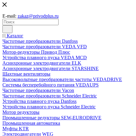
E-mail:
zakaz@privodplus.ru
Каталог
Частотные преобразователи Danfoss
Частотные преобразователи VEDA VFD
Мотор-редукторы Привод Плюс
Устройства плавного пуска VEDA MCD
Асинхронные электродвигатели ELK
Асинхронные электродвигатели STARSHINE
Шахтные вентиляторы
Высоковольтные преобразователи частоты VEDADRIVE
Системы бесперебойного питания VEDAUPS
Частотные преобразователи Vacon
Частотные преобразователи Schneider Electric
Устройства плавного пуска Danfoss
Устройства плавного пуска Schneider Electric
Мотор редукторы
Промышленные редукторы SEW-EURODRIVE
Промышленная автоматика
Муфты KTR
Электродвигатели WEG