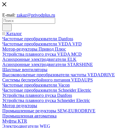
E-mail:
zakaz@privodplus.ru
Каталог
Частотные преобразователи Danfoss
Частотные преобразователи VEDA VFD
Мотор-редукторы Привод Плюс
Устройства плавного пуска VEDA MCD
Асинхронные электродвигатели ELK
Асинхронные электродвигатели STARSHINE
Шахтные вентиляторы
Высоковольтные преобразователи частоты VEDADRIVE
Системы бесперебойного питания VEDAUPS
Частотные преобразователи Vacon
Частотные преобразователи Schneider Electric
Устройства плавного пуска Danfoss
Устройства плавного пуска Schneider Electric
Мотор редукторы
Промышленные редукторы SEW-EURODRIVE
Промышленная автоматика
Муфты KTR
Электродвигатели WEG