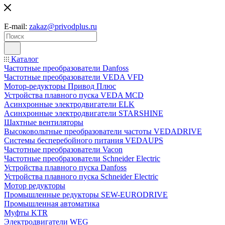
E-mail:
zakaz@privodplus.ru
Каталог
Частотные преобразователи Danfoss
Частотные преобразователи VEDA VFD
Мотор-редукторы Привод Плюс
Устройства плавного пуска VEDA MCD
Асинхронные электродвигатели ELK
Асинхронные электродвигатели STARSHINE
Шахтные вентиляторы
Высоковольтные преобразователи частоты VEDADRIVE
Системы бесперебойного питания VEDAUPS
Частотные преобразователи Vacon
Частотные преобразователи Schneider Electric
Устройства плавного пуска Danfoss
Устройства плавного пуска Schneider Electric
Мотор редукторы
Промышленные редукторы SEW-EURODRIVE
Промышленная автоматика
Муфты KTR
Электродвигатели WEG