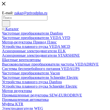
E-mail:
zakaz@privodplus.ru
Каталог
Частотные преобразователи Danfoss
Частотные преобразователи VEDA VFD
Мотор-редукторы Привод Плюс
Устройства плавного пуска VEDA MCD
Асинхронные электродвигатели ELK
Асинхронные электродвигатели STARSHINE
Шахтные вентиляторы
Высоковольтные преобразователи частоты VEDADRIVE
Системы бесперебойного питания VEDAUPS
Частотные преобразователи Vacon
Частотные преобразователи Schneider Electric
Устройства плавного пуска Danfoss
Устройства плавного пуска Schneider Electric
Мотор редукторы
Промышленные редукторы SEW-EURODRIVE
Промышленная автоматика
Муфты KTR
Электродвигатели WEG