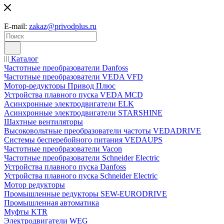
E-mail:
zakaz@privodplus.ru
Каталог
Частотные преобразователи Danfoss
Частотные преобразователи VEDA VFD
Мотор-редукторы Привод Плюс
Устройства плавного пуска VEDA MCD
Асинхронные электродвигатели ELK
Асинхронные электродвигатели STARSHINE
Шахтные вентиляторы
Высоковольтные преобразователи частоты VEDADRIVE
Системы бесперебойного питания VEDAUPS
Частотные преобразователи Vacon
Частотные преобразователи Schneider Electric
Устройства плавного пуска Danfoss
Устройства плавного пуска Schneider Electric
Мотор редукторы
Промышленные редукторы SEW-EURODRIVE
Промышленная автоматика
Муфты KTR
Электродвигатели WEG