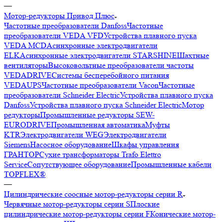
—
Мотор-редукторы Привод Плюс
Частотные преобразователи Danfoss
Частотные
преобразователи VEDA VFD
Устройства плавного пуска
VEDA MCD
Асинхронные электродвигатели
ELK
Асинхронные электродвигатели STARSHINE
Шахтные
вентиляторы
Высоковольтные преобразователи частоты
VEDADRIVE
Системы бесперебойного питания
VEDAUPS
Частотные преобразователи Vacon
Частотные
преобразователи Schneider Electric
Устройства плавного пуска
Danfoss
Устройства плавного пуска Schneider Electric
Мотор
редукторы
Промышленные редукторы SEW-
EURODRIVE
Промышленная автоматика
Муфты
KTR
Электродвигатели WEG
Электродвигатели
Siemens
Насосное оборудование
Шкафы управления
ГРАНТОР
Сухие трансформаторы Trafo Elettro
Service
Сопутствующее оборудование
Промышленные кабели
TOPFLEX®
—
Цилиндрические соосные мотор-редукторы серии R
Червячные мотор-редукторы серии S
Плоские
цилиндрические мотор-редукторы серии F
Конические мотор-