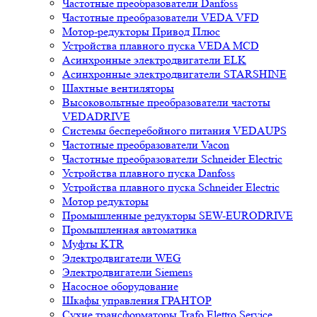
Частотные преобразователи Danfoss
Частотные преобразователи VEDA VFD
Мотор-редукторы Привод Плюс
Устройства плавного пуска VEDA MCD
Асинхронные электродвигатели ELK
Асинхронные электродвигатели STARSHINE
Шахтные вентиляторы
Высоковольтные преобразователи частоты
VEDADRIVE
Системы бесперебойного питания VEDAUPS
Частотные преобразователи Vacon
Частотные преобразователи Schneider Electric
Устройства плавного пуска Danfoss
Устройства плавного пуска Schneider Electric
Мотор редукторы
Промышленные редукторы SEW-EURODRIVE
Промышленная автоматика
Муфты KTR
Электродвигатели WEG
Электродвигатели Siemens
Насосное оборудование
Шкафы управления ГРАНТОР
Сухие трансформаторы Trafo Elettro Service