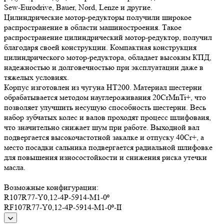
Sew-Eurodrive, Bauer, Nord, Lenze и другие.
Цилиндрические мотор-редукторы получили широкое
распространение в области машиностроения. Такое
распространение цилиндрический мотор-редуктор, получил
благодаря своей конструкции. Компактная конструкция
цилиндрического мотор-редуктора, обладает высоким КПД,
надежностью и долговечностью при эксплуатации даже в
тяжелых условиях.
Корпус изготовлен из чугуна HT200. Материал шестерни
обрабатывается методом науглероживания 20CrMnTi+, что
позволяет улучшить несущую способность шестерни. Весь
набор зубчатых колес и валов проходят процесс шлифоваия,
что значительно снижает шум при работе. Выходной вал
подвергается высокочастотной закалке и отпуску 40Cr+, а
место посадки сальника подвергается радиальной шлифовке
для повышения износостойкости и снижения риска утечки
масла.
Возможные конфигурации:
R107R77-Y0,12-4P-5914-M1-0⁰
RF107R77-Y0,12-4P-5914-M1-0⁰-II