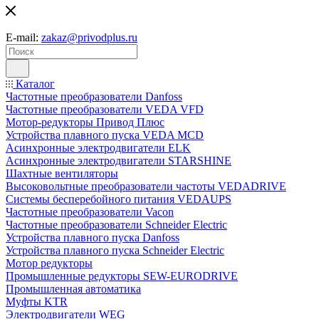
E-mail:
zakaz@privodplus.ru
Каталог
Частотные преобразователи Danfoss
Частотные преобразователи VEDA VFD
Мотор-редукторы Привод Плюс
Устройства плавного пуска VEDA MCD
Асинхронные электродвигатели ELK
Асинхронные электродвигатели STARSHINE
Шахтные вентиляторы
Высоковольтные преобразователи частоты VEDADRIVE
Системы бесперебойного питания VEDAUPS
Частотные преобразователи Vacon
Частотные преобразователи Schneider Electric
Устройства плавного пуска Danfoss
Устройства плавного пуска Schneider Electric
Мотор редукторы
Промышленные редукторы SEW-EURODRIVE
Промышленная автоматика
Муфты KTR
Электродвигатели WEG