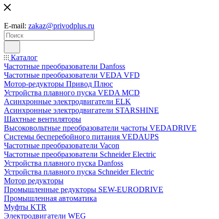
E-mail:
zakaz@privodplus.ru
Каталог
Частотные преобразователи Danfoss
Частотные преобразователи VEDA VFD
Мотор-редукторы Привод Плюс
Устройства плавного пуска VEDA MCD
Асинхронные электродвигатели ELK
Асинхронные электродвигатели STARSHINE
Шахтные вентиляторы
Высоковольтные преобразователи частоты VEDADRIVE
Системы бесперебойного питания VEDAUPS
Частотные преобразователи Vacon
Частотные преобразователи Schneider Electric
Устройства плавного пуска Danfoss
Устройства плавного пуска Schneider Electric
Мотор редукторы
Промышленные редукторы SEW-EURODRIVE
Промышленная автоматика
Муфты KTR
Электродвигатели WEG