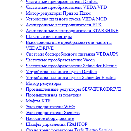
Частотные преобразователи Danfoss
Частотные преобразователи VEDA VFD
Мотор-редукторы Привод Плюс
Устройства плавного пуска VEDA MCD
Асинхронные электродвигатели ELK
Асинхронные электродвигатели STARSHINE
Шахтные вентиляторы
Высоковольтные преобразователи частоты
VEDADRIVE
Системы бесперебойного питания VEDAUPS
Частотные преобразователи Vacon
Частотные преобразователи Schneider Electric
Устройства плавного пуска Danfoss
Устройства плавного пуска Schneider Electric
Мотор редукторы
Промышленные редукторы SEW-EURODRIVE
Промышленная автоматика
Муфты KTR
Электродвигатели WEG
Электродвигатели Siemens
Насосное оборудование
Шкафы управления ГРАНТОР
Сухие трансформаторы Trafo Elettro Service