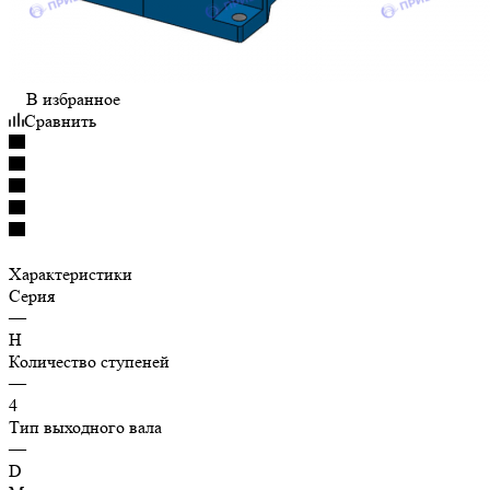
В избранное
Сравнить
Характеристики
Серия
—
H
Количество ступеней
—
4
Тип выходного вала
—
D