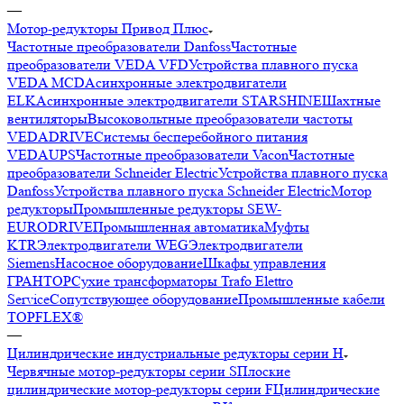
—
Мотор-редукторы Привод Плюс
Частотные преобразователи Danfoss
Частотные
преобразователи VEDA VFD
Устройства плавного пуска
VEDA MCD
Асинхронные электродвигатели
ELK
Асинхронные электродвигатели STARSHINE
Шахтные
вентиляторы
Высоковольтные преобразователи частоты
VEDADRIVE
Системы бесперебойного питания
VEDAUPS
Частотные преобразователи Vacon
Частотные
преобразователи Schneider Electric
Устройства плавного пуска
Danfoss
Устройства плавного пуска Schneider Electric
Мотор
редукторы
Промышленные редукторы SEW-
EURODRIVE
Промышленная автоматика
Муфты
KTR
Электродвигатели WEG
Электродвигатели
Siemens
Насосное оборудование
Шкафы управления
ГРАНТОР
Сухие трансформаторы Trafo Elettro
Service
Сопутствующее оборудование
Промышленные кабели
TOPFLEX®
—
Цилиндрические индустриальные редукторы серии H
Червячные мотор-редукторы серии S
Плоские
цилиндрические мотор-редукторы серии F
Цилиндрические