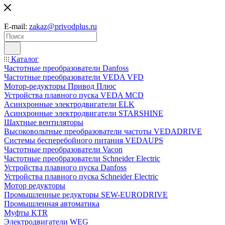
E-mail:
zakaz@privodplus.ru
Каталог
Частотные преобразователи Danfoss
Частотные преобразователи VEDA VFD
Мотор-редукторы Привод Плюс
Устройства плавного пуска VEDA MCD
Асинхронные электродвигатели ELK
Асинхронные электродвигатели STARSHINE
Шахтные вентиляторы
Высоковольтные преобразователи частоты VEDADRIVE
Системы бесперебойного питания VEDAUPS
Частотные преобразователи Vacon
Частотные преобразователи Schneider Electric
Устройства плавного пуска Danfoss
Устройства плавного пуска Schneider Electric
Мотор редукторы
Промышленные редукторы SEW-EURODRIVE
Промышленная автоматика
Муфты KTR
Электродвигатели WEG