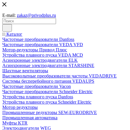
E-mail:
zakaz@privodplus.ru
Каталог
Частотные преобразователи Danfoss
Частотные преобразователи VEDA VFD
Мотор-редукторы Привод Плюс
Устройства плавного пуска VEDA MCD
Асинхронные электродвигатели ELK
Асинхронные электродвигатели STARSHINE
Шахтные вентиляторы
Высоковольтные преобразователи частоты VEDADRIVE
Системы бесперебойного питания VEDAUPS
Частотные преобразователи Vacon
Частотные преобразователи Schneider Electric
Устройства плавного пуска Danfoss
Устройства плавного пуска Schneider Electric
Мотор редукторы
Промышленные редукторы SEW-EURODRIVE
Промышленная автоматика
Муфты KTR
Электродвигатели WEG