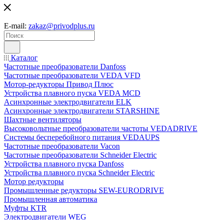
E-mail:
zakaz@privodplus.ru
Каталог
Частотные преобразователи Danfoss
Частотные преобразователи VEDA VFD
Мотор-редукторы Привод Плюс
Устройства плавного пуска VEDA MCD
Асинхронные электродвигатели ELK
Асинхронные электродвигатели STARSHINE
Шахтные вентиляторы
Высоковольтные преобразователи частоты VEDADRIVE
Системы бесперебойного питания VEDAUPS
Частотные преобразователи Vacon
Частотные преобразователи Schneider Electric
Устройства плавного пуска Danfoss
Устройства плавного пуска Schneider Electric
Мотор редукторы
Промышленные редукторы SEW-EURODRIVE
Промышленная автоматика
Муфты KTR
Электродвигатели WEG