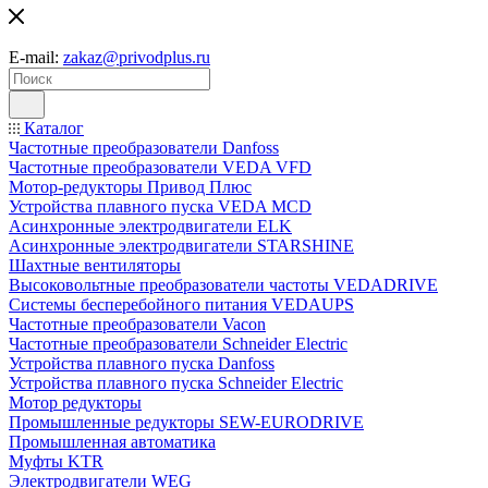
E-mail:
zakaz@privodplus.ru
Каталог
Частотные преобразователи Danfoss
Частотные преобразователи VEDA VFD
Мотор-редукторы Привод Плюс
Устройства плавного пуска VEDA MCD
Асинхронные электродвигатели ELK
Асинхронные электродвигатели STARSHINE
Шахтные вентиляторы
Высоковольтные преобразователи частоты VEDADRIVE
Системы бесперебойного питания VEDAUPS
Частотные преобразователи Vacon
Частотные преобразователи Schneider Electric
Устройства плавного пуска Danfoss
Устройства плавного пуска Schneider Electric
Мотор редукторы
Промышленные редукторы SEW-EURODRIVE
Промышленная автоматика
Муфты KTR
Электродвигатели WEG