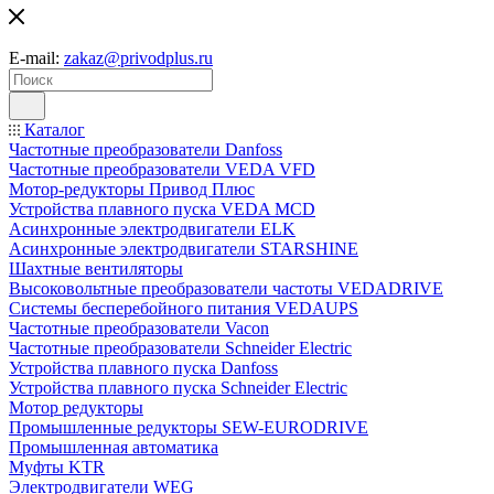
E-mail:
zakaz@privodplus.ru
Каталог
Частотные преобразователи Danfoss
Частотные преобразователи VEDA VFD
Мотор-редукторы Привод Плюс
Устройства плавного пуска VEDA MCD
Асинхронные электродвигатели ELK
Асинхронные электродвигатели STARSHINE
Шахтные вентиляторы
Высоковольтные преобразователи частоты VEDADRIVE
Системы бесперебойного питания VEDAUPS
Частотные преобразователи Vacon
Частотные преобразователи Schneider Electric
Устройства плавного пуска Danfoss
Устройства плавного пуска Schneider Electric
Мотор редукторы
Промышленные редукторы SEW-EURODRIVE
Промышленная автоматика
Муфты KTR
Электродвигатели WEG