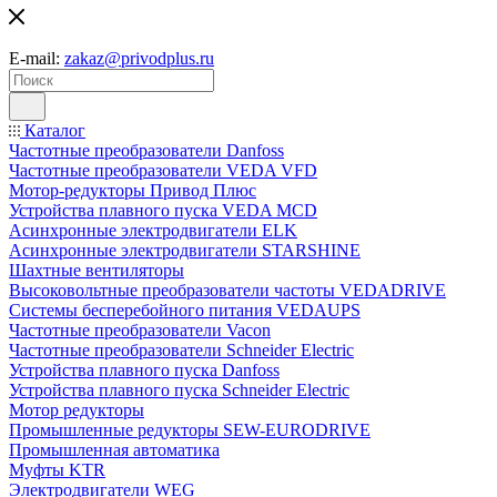
E-mail:
zakaz@privodplus.ru
Каталог
Частотные преобразователи Danfoss
Частотные преобразователи VEDA VFD
Мотор-редукторы Привод Плюс
Устройства плавного пуска VEDA MCD
Асинхронные электродвигатели ELK
Асинхронные электродвигатели STARSHINE
Шахтные вентиляторы
Высоковольтные преобразователи частоты VEDADRIVE
Системы бесперебойного питания VEDAUPS
Частотные преобразователи Vacon
Частотные преобразователи Schneider Electric
Устройства плавного пуска Danfoss
Устройства плавного пуска Schneider Electric
Мотор редукторы
Промышленные редукторы SEW-EURODRIVE
Промышленная автоматика
Муфты KTR
Электродвигатели WEG