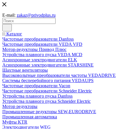
E-mail:
zakaz@privodplus.ru
Каталог
Частотные преобразователи Danfoss
Частотные преобразователи VEDA VFD
Мотор-редукторы Привод Плюс
Устройства плавного пуска VEDA MCD
Асинхронные электродвигатели ELK
Асинхронные электродвигатели STARSHINE
Шахтные вентиляторы
Высоковольтные преобразователи частоты VEDADRIVE
Системы бесперебойного питания VEDAUPS
Частотные преобразователи Vacon
Частотные преобразователи Schneider Electric
Устройства плавного пуска Danfoss
Устройства плавного пуска Schneider Electric
Мотор редукторы
Промышленные редукторы SEW-EURODRIVE
Промышленная автоматика
Муфты KTR
Электродвигатели WEG